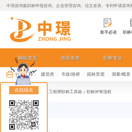
中璟咨询集职称申报咨询、企业管理咨询、论文发表、专利申请咨询
新手必读
职称
网站首页
政策发布
职称专业
行业工种：
建筑类
市政/路桥
园林景观
测量/概算
在线报名
您的位置：
>
>
首页
工程师职称工具箱
职称评审流程
职称评审流程