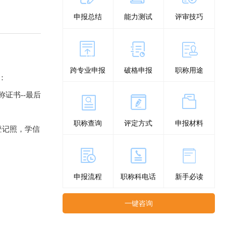
申报总结
能力测试
评审技巧
跨专业申报
破格申报
职称用途
：
称证书--最后
职称查询
评定方式
申报材料
登记照，学信
申报流程
职称科电话
新手必读
一键咨询