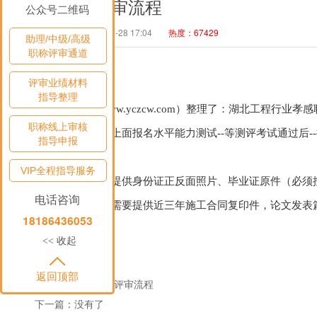
孝感职称评审流程
公众号二维码
作者：admin
2024-02-28 17:04
热度：67429
助理/中级/高级
职称评审通道
评审业绩材料
指导整理
中璟管理咨询（www.yczcw.com）整理了：湖北工程行
职称线上审核
先要在考试院官网上面报名水平能力测试--等测评考试通过后--提
指导申报
清退材料。
VIP全程指导服务
中级职称申报需要提供身份证正反面照片、毕业证原件（必须
电话咨询
网学历备案表。还需要提供近三年施工合同复印件，论文发表
18186436053
收起
<<
返回顶部
上一篇：襄阳职称评审流程
下一篇：没有了