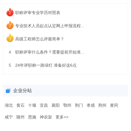
1
职称评审专业学历对照表
2
专业技术人员起点认定网上申报流程...
3
高级工程师怎么评最简单？
4
职称评审什么条件？需要提前开始准...
5
24年评职称一路绿灯 准备好这6点
企业分站
湖北
黄石
十堰
宜昌
襄阳
鄂州
荆门
孝感
荆州
黄冈
咸宁
随州
恩施
神农架
更多>>