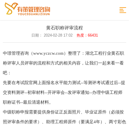
网
站
政
黄石职称评审流程
策
职
日期： 2024-02-28 17:02
热度：66431
导
发
称
评
航
中璟管理咨询（www.yczcw.com）整理了：湖北工程行业黄石职
布
专
审
评
称评审人员评审的流程和方式的相关内容，让我们一起来看一看
业
时
审
评
吧：
间
条
审
论
先要在考试院官网上面报名水平能力测试--等测评考试通过后--提
件
样
文
申
交资料测评--初审材料--开评审会--发评审通知--办理中级工程师
本
专
报
在
职称证书--最后清退材料。
中级职称申报需要提供身份证正反面照片、毕业证原件（必须按
利
指
线
返
照评审条件的要求）、助理工程师原件（要满足4年）、两寸彩色
导
留
回