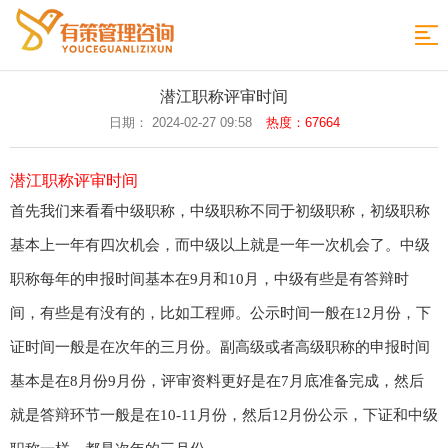
网
站
政
潜江职称评审时间
策
职
日期： 2024-02-27 09:58
热度：67664
导
发
称
评
航
潜江职称评审时间
布
专
审
评
首先我们来看看中级职称，中级职称不同于初级职称，初级职称
业
时
审
评
基本上一年有四次机会，而中级以上就是一年一次机会了。中级
间
条
审
论
职称每年的申报时间基本在9月和10月，中级有些是有答辩时
间，有些是有没有的，比如工程师。公示时间一般在12月份，下
件
样
文
申
证时间一般是在次年的三月份。副高级或者高级职称的申报时间
本
专
报
在
基本是在8月份9月份，评审资料更好是在7月底准备完成，然后
利
指
线
返
就是答辩环节一般是在10-11月份，然后12月份公示，下证和中级
导
留
回