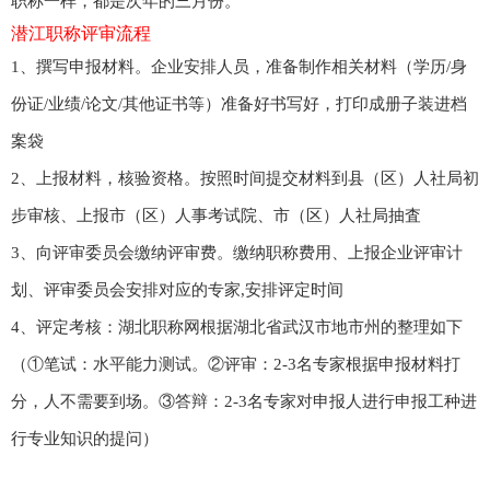
职称一样，都是次年的三月份。
言
首
潜江职称评审流程
1、撰写申报材料。企业安排人员，准备制作相关材料（学历/身
页
份证/业绩/论文/其他证书等）准备好书写好，打印成册子装进档
案袋
2、上报材料，核验资格。按照时间提交材料到县（区）人社局初
步审核、上报市（区）人事考试院、市（区）人社局抽査
3、向评审委员会缴纳评审费。缴纳职称费用、上报企业评审计
划、评审委员会安排对应的专家,安排评定时间
4、评定考核：湖北职称网根据湖北省武汉市地市州的整理如下
（①笔试：水平能力测试。②评审：2-3名专家根据申报材料打
分，人不需要到场。③答辩：2-3名专家对申报人进行申报工种进
行专业知识的提问）