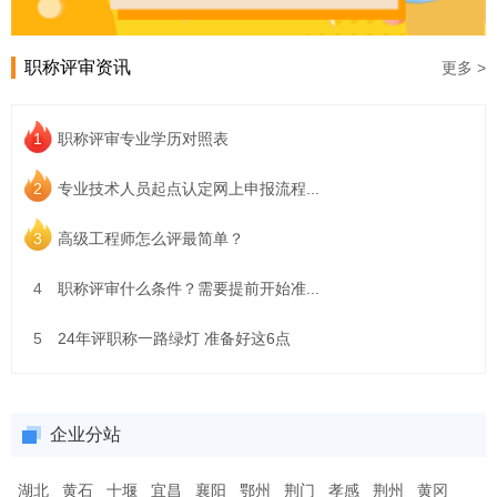
职称评审资讯
更多 >
1
职称评审专业学历对照表
2
专业技术人员起点认定网上申报流程...
3
高级工程师怎么评最简单？
4
职称评审什么条件？需要提前开始准...
5
24年评职称一路绿灯 准备好这6点
企业分站
湖北
黄石
十堰
宜昌
襄阳
鄂州
荆门
孝感
荆州
黄冈