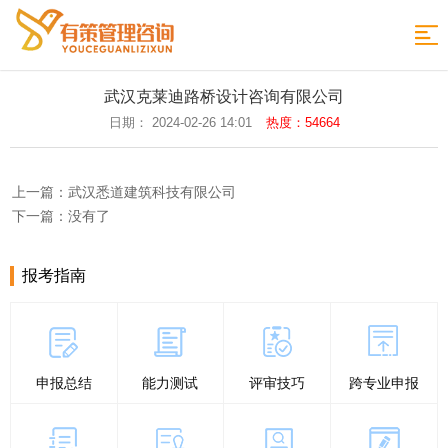
网
站
政
武汉克莱迪路桥设计咨询有限公司
策
职
日期： 2024-02-26 14:01
热度：54664
导
发
称
评
航
上一篇：武汉悉道建筑科技有限公司
布
专
审
评
下一篇：没有了
业
时
审
评
间
条
审
论
报考指南
件
样
文
申
本
专
报
在
申报总结
能力测试
评审技巧
跨专业申报
利
指
线
返
导
留
回